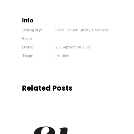
Info
Category:
Food
Frauen
Lifestyle
Männer
Reise
Date:
26. September 2021
Tags:
medien
Related Posts